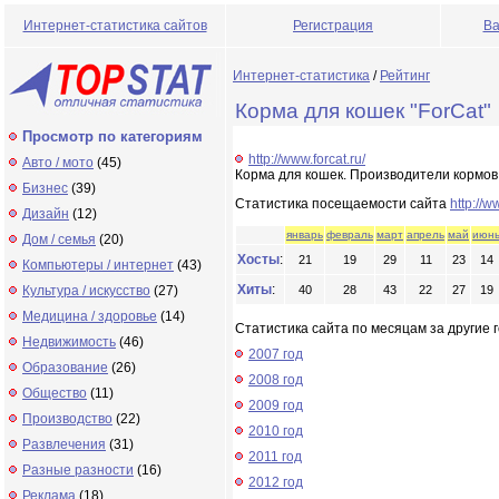
Интернет-статистика сайтов
Регистрация
Ва
Интернет-статистика
/
Рейтинг
Корма для кошек "ForCat"
Просмотр по категориям
http://www.forcat.ru/
Авто / мото
(45)
Корма для кошек. Производители кормов 
Бизнес
(39)
Статистика посещаемости сайта
http://w
Дизайн
(12)
январь
февраль
март
апрель
май
июн
Дом / семья
(20)
Хосты
:
21
19
29
11
23
14
Компьютеры / интернет
(43)
Хиты
:
Культура / искусство
(27)
40
28
43
22
27
19
Медицина / здоровье
(14)
Статистика сайта по месяцам за другие г
Недвижимость
(46)
2007 год
Образование
(26)
2008 год
Общество
(11)
2009 год
Производство
(22)
2010 год
Развлечения
(31)
2011 год
Разные разности
(16)
2012 год
Реклама
(18)