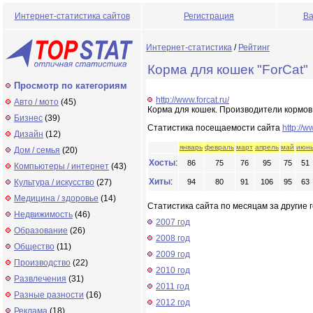
Интернет-статистика сайтов
Регистрация
Ва
Интернет-статистика
/
Рейтинг
Корма для кошек "ForCat"
Просмотр по категориям
http://www.forcat.ru/
Авто / мото
(45)
Корма для кошек. Производители кормов 
Бизнес
(39)
Статистика посещаемости сайта
http://w
Дизайн
(12)
январь
февраль
март
апрель
май
июн
Дом / семья
(20)
Хосты
:
86
75
76
95
75
51
Компьютеры / интернет
(43)
Хиты
:
Культура / искусство
(27)
94
80
91
106
95
63
Медицина / здоровье
(14)
Статистика сайта по месяцам за другие г
Недвижимость
(46)
2007 год
Образование
(26)
2008 год
Общество
(11)
2009 год
Производство
(22)
2010 год
Развлечения
(31)
2011 год
Разные разности
(16)
2012 год
Реклама
(18)