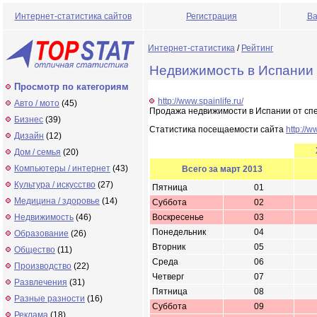
Интернет-статистика сайтов
Регистрация
Ва
Интернет-статистика
/
Рейтинг
Недвижимость в Испании -
Просмотр по категориям
http://www.spainlife.ru/
Авто / мото
(45)
Продажа недвижимости в Испании от спе
Бизнес
(39)
Статистика посещаемости сайта
http://w
Дизайн
(12)
Дом / семья
(20)
Компьютеры / интернет
(43)
Всего за март 2013
Культура / искусство
(27)
Пятница
01
Медицина / здоровье
(14)
Суббота
02
Недвижимость
(46)
Воскресенье
03
Понедельник
04
Образование
(26)
Вторник
05
Общество
(11)
Среда
06
Производство
(22)
Четверг
07
Развлечения
(31)
Пятница
08
Разные разности
(16)
Суббота
09
Реклама
(18)