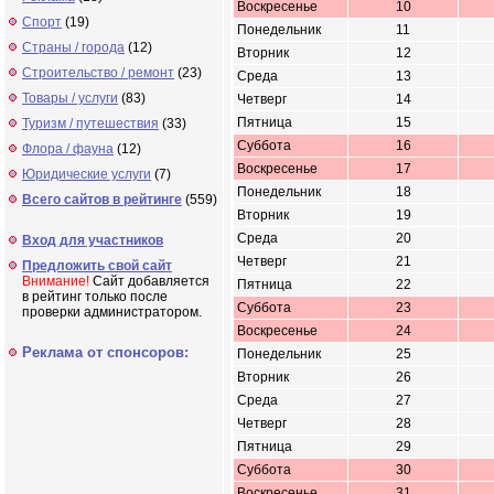
Воскресенье
10
Спорт
(19)
Понедельник
11
Страны / города
(12)
Вторник
12
Строительство / ремонт
(23)
Среда
13
Товары / услуги
(83)
Четверг
14
Пятница
15
Туризм / путешествия
(33)
Суббота
16
Флора / фауна
(12)
Воскресенье
17
Юридические услуги
(7)
Понедельник
18
Всего сайтов в рейтинге
(559)
Вторник
19
Среда
20
Вход для участников
Четверг
21
Предложить свой сайт
Внимание!
Сайт добавляется
Пятница
22
в рейтинг только после
Суббота
23
проверки администратором.
Воскресенье
24
Реклама от спонсоров:
Понедельник
25
Вторник
26
Среда
27
Четверг
28
Пятница
29
Суббота
30
Воскресенье
31