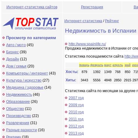
Интернет-статистика сайтов
Регистрация
Ва
Интернет-статистика
/
Рейтинг
Недвижимость в Испании -
Просмотр по категориям
http://www.spainlife.ru/
Авто / мото
(45)
Продажа недвижимости в Испании от спе
Бизнес
(39)
Статистика посещаемости сайта
http://w
Дизайн
(12)
январь
февраль
март
апрель
май
июн
Дом / семья
(20)
Хосты
:
879
1392
1349
768
850
71
Компьютеры / интернет
(43)
Хиты
:
Культура / искусство
(27)
3443
5556
4848
2850
2915
297
Медицина / здоровье
(14)
Статистика сайта по месяцам за другие г
Недвижимость
(46)
2007 год
Образование
(26)
2009 год
Общество
(11)
2010 год
Производство
(22)
2011 год
Развлечения
(31)
2012 год
Разные разности
(16)
2013 год
Реклама
(18)