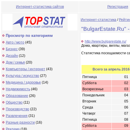
Интернет-статистика сайтов
Регистрация
Интернет-статистика
/
Рейти
"BulgarEstate.Ru"
Просмотр по категориям
http://www.bulgarestate.ru/
Авто / мото
(45)
Дома, квартиры, виллы, маг
Бизнес
(39)
Статистика посещаемости с
Дизайн
(12)
Дом / семья
(20)
Компьютеры / интернет
(43)
Всего за апрель 2016
Культура / искусство
(27)
Пятница
01
Медицина / здоровье
(14)
Суббота
02
Недвижимость
(46)
Воскресенье
03
Понедельник
04
Образование
(26)
Вторник
05
Общество
(11)
Среда
06
Производство
(22)
Четверг
07
Развлечения
(31)
Пятница
08
Разные разности
(16)
Суббота
09
Реклама
(18)