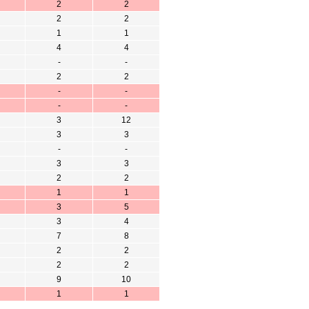
2
2
2
2
1
1
4
4
-
-
2
2
-
-
-
-
3
12
3
3
-
-
3
3
2
2
1
1
3
5
3
4
7
8
2
2
2
2
9
10
1
1