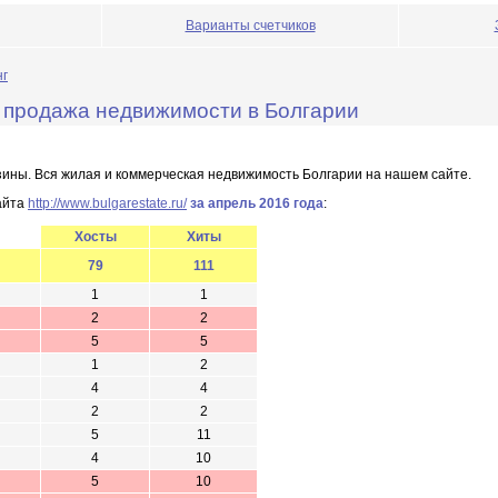
Варианты счетчиков
нг
 - продажа недвижимости в Болгарии
азины. Вся жилая и коммерческая недвижимость Болгарии на нашем сайте.
айта
http://www.bulgarestate.ru/
за апрель 2016 года
:
Хосты
Хиты
79
111
1
1
2
2
5
5
1
2
4
4
2
2
5
11
4
10
5
10