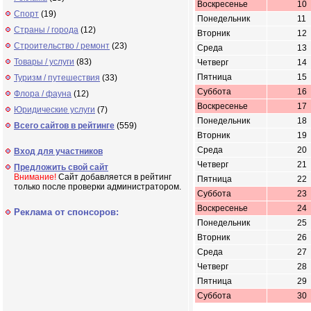
Воскресенье
10
Спорт
(19)
Понедельник
11
Страны / города
(12)
Вторник
12
Строительство / ремонт
(23)
Среда
13
Товары / услуги
(83)
Четверг
14
Пятница
15
Туризм / путешествия
(33)
Суббота
16
Флора / фауна
(12)
Воскресенье
17
Юридические услуги
(7)
Понедельник
18
Всего сайтов в рейтинге
(559)
Вторник
19
Среда
20
Вход для участников
Четверг
21
Предложить свой сайт
Внимание!
Сайт добавляется в рейтинг
Пятница
22
только после проверки администратором.
Суббота
23
Воскресенье
24
Реклама от спонсоров:
Понедельник
25
Вторник
26
Среда
27
Четверг
28
Пятница
29
Суббота
30