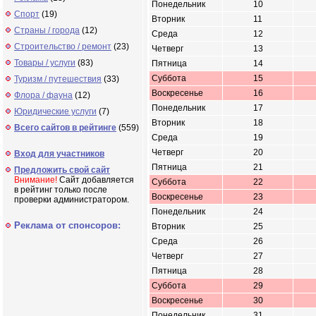
Понедельник
10
Спорт
(19)
Вторник
11
Страны / города
(12)
Среда
12
Строительство / ремонт
(23)
Четверг
13
Товары / услуги
(83)
Пятница
14
Суббота
15
Туризм / путешествия
(33)
Воскресенье
16
Флора / фауна
(12)
Понедельник
17
Юридические услуги
(7)
Вторник
18
Всего сайтов в рейтинге
(559)
Среда
19
Четверг
20
Вход для участников
Пятница
21
Предложить свой сайт
Внимание!
Сайт добавляется
Суббота
22
в рейтинг только после
Воскресенье
23
проверки администратором.
Понедельник
24
Реклама от спонсоров:
Вторник
25
Среда
26
Четверг
27
Пятница
28
Суббота
29
Воскресенье
30
Понедельник
31