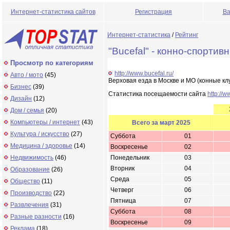
Интернет-статистика сайтов
Регистрация
Ва
Интернет-статистика
/
Рейтинг
"Bucefal" - конно-спорти
Просмотр по категориям
http://www.bucefal.ru/
Авто / мото
(45)
Верховая езда в Москве и МО (конные кл
Бизнес
(39)
Статистика посещаемости сайта
http://w
Дизайн
(12)
Дом / семья
(20)
Компьютеры / интернет
(43)
Всего за март 2025
Культура / искусство
(27)
Суббота
01
Медицина / здоровье
(14)
Воскресенье
02
Недвижимость
(46)
Понедельник
03
Вторник
04
Образование
(26)
Среда
05
Общество
(11)
Четверг
06
Производство
(22)
Пятница
07
Развлечения
(31)
Суббота
08
Разные разности
(16)
Воскресенье
09
Реклама
(18)