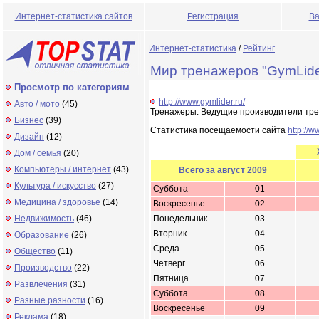
Интернет-статистика сайтов
Регистрация
Ва
Интернет-статистика
/
Рейтинг
Мир тренажеров "GymLide
Просмотр по категориям
http://www.gymlider.ru/
Авто / мото
(45)
Тренажеры. Ведущие производители тре
Бизнес
(39)
Статистика посещаемости сайта
http://w
Дизайн
(12)
Дом / семья
(20)
Компьютеры / интернет
(43)
Всего за август 2009
Культура / искусство
(27)
Суббота
01
Медицина / здоровье
(14)
Воскресенье
02
Недвижимость
(46)
Понедельник
03
Вторник
04
Образование
(26)
Среда
05
Общество
(11)
Четверг
06
Производство
(22)
Пятница
07
Развлечения
(31)
Суббота
08
Разные разности
(16)
Воскресенье
09
Реклама
(18)