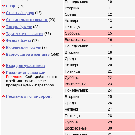
Понедельник
10
Спорт
(19)
Вторник
11
Страны / города
(12)
Среда
12
Строительство / ремонт
(23)
Четверг
13
Товары / услуги
(83)
Пятница
14
Суббота
15
Туризм / путешествия
(33)
Воскресенье
16
Флора / фауна
(12)
Понедельник
17
Юридические услуги
(7)
Вторник
18
Всего сайтов в рейтинге
(559)
Среда
19
Четверг
20
Вход для участников
Пятница
21
Предложить свой сайт
Внимание!
Сайт добавляется
Суббота
22
в рейтинг только после
Воскресенье
23
проверки администратором.
Понедельник
24
Реклама от спонсоров:
Вторник
25
Среда
26
Четверг
27
Пятница
28
Суббота
29
Воскресенье
30
Понедельник
31