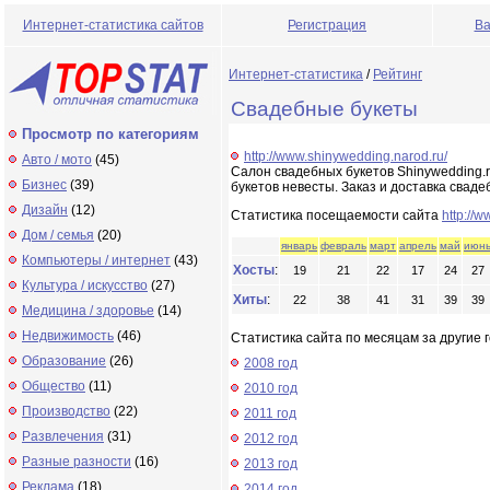
Интернет-статистика сайтов
Регистрация
Ва
Интернет-статистика
/
Рейтинг
Свадебные букеты
Просмотр по категориям
http://www.shinywedding.narod.ru/
Авто / мото
(45)
Салон свадебных букетов Shinywedding.
Бизнес
(39)
букетов невесты. Заказ и доставка свад
Дизайн
(12)
Статистика посещаемости сайта
http://
Дом / семья
(20)
январь
февраль
март
апрель
май
июн
Компьютеры / интернет
(43)
Хосты
:
19
21
22
17
24
27
Культура / искусство
(27)
Хиты
:
22
38
41
31
39
39
Медицина / здоровье
(14)
Недвижимость
(46)
Статистика сайта по месяцам за другие г
Образование
(26)
2008 год
Общество
(11)
2010 год
Производство
(22)
2011 год
Развлечения
(31)
2012 год
Разные разности
(16)
2013 год
Реклама
(18)
2014 год