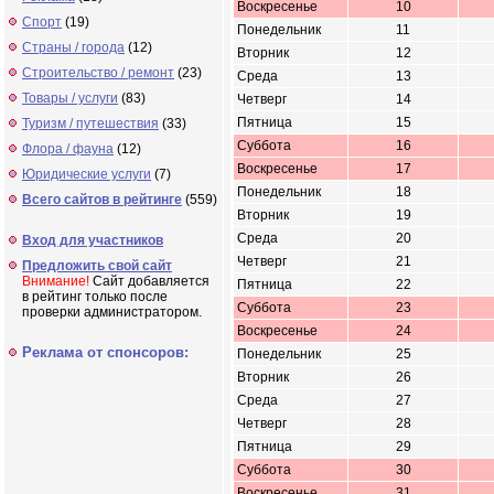
Воскресенье
10
Спорт
(19)
Понедельник
11
Страны / города
(12)
Вторник
12
Строительство / ремонт
(23)
Среда
13
Товары / услуги
(83)
Четверг
14
Пятница
15
Туризм / путешествия
(33)
Суббота
16
Флора / фауна
(12)
Воскресенье
17
Юридические услуги
(7)
Понедельник
18
Всего сайтов в рейтинге
(559)
Вторник
19
Среда
20
Вход для участников
Четверг
21
Предложить свой сайт
Внимание!
Сайт добавляется
Пятница
22
в рейтинг только после
Суббота
23
проверки администратором.
Воскресенье
24
Реклама от спонсоров:
Понедельник
25
Вторник
26
Среда
27
Четверг
28
Пятница
29
Суббота
30
Воскресенье
31