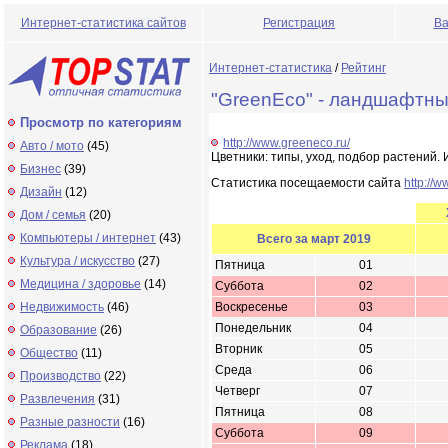
Интернет-статистика сайтов
Регистрация
Ва
Интернет-статистика
/
Рейтинг
"GreenEco" - ландшафтны
Просмотр по категориям
http://www.greeneco.ru/
Авто / мото
(45)
Цветники: типы, уход, подбор растений.
Бизнес
(39)
Статистика посещаемости сайта
http://
Дизайн
(12)
Дом / семья
(20)
Компьютеры / интернет
(43)
Всего за март 2019
Культура / искусство
(27)
Пятница
01
Медицина / здоровье
(14)
Суббота
02
Недвижимость
(46)
Воскресенье
03
Понедельник
04
Образование
(26)
Вторник
05
Общество
(11)
Среда
06
Производство
(22)
Четверг
07
Развлечения
(31)
Пятница
08
Разные разности
(16)
Суббота
09
Реклама
(18)