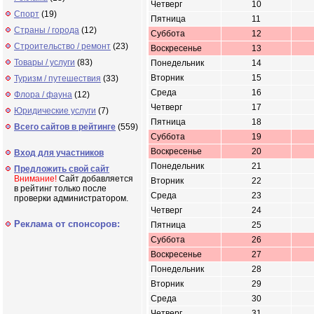
Четверг
10
Спорт
(19)
Пятница
11
Страны / города
(12)
Суббота
12
Строительство / ремонт
(23)
Воскресенье
13
Товары / услуги
(83)
Понедельник
14
Вторник
15
Туризм / путешествия
(33)
Среда
16
Флора / фауна
(12)
Четверг
17
Юридические услуги
(7)
Пятница
18
Всего сайтов в рейтинге
(559)
Суббота
19
Воскресенье
20
Вход для участников
Понедельник
21
Предложить свой сайт
Внимание!
Сайт добавляется
Вторник
22
в рейтинг только после
Среда
23
проверки администратором.
Четверг
24
Реклама от спонсоров:
Пятница
25
Суббота
26
Воскресенье
27
Понедельник
28
Вторник
29
Среда
30
Четверг
31