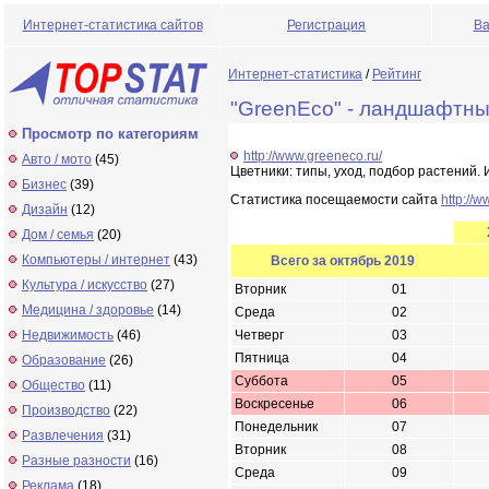
Интернет-статистика сайтов
Регистрация
Ва
Интернет-статистика
/
Рейтинг
"GreenEco" - ландшафтны
Просмотр по категориям
http://www.greeneco.ru/
Авто / мото
(45)
Цветники: типы, уход, подбор растений.
Бизнес
(39)
Статистика посещаемости сайта
http://
Дизайн
(12)
Дом / семья
(20)
Компьютеры / интернет
(43)
Всего за октябрь 2019
Культура / искусство
(27)
Вторник
01
Медицина / здоровье
(14)
Среда
02
Недвижимость
(46)
Четверг
03
Пятница
04
Образование
(26)
Суббота
05
Общество
(11)
Воскресенье
06
Производство
(22)
Понедельник
07
Развлечения
(31)
Вторник
08
Разные разности
(16)
Среда
09
Реклама
(18)