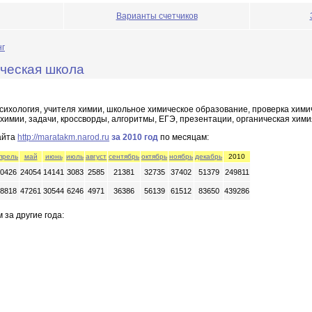
Варианты счетчиков
нг
ческая школа
сихология, учителя химии, школьное химическое образование, проверка хими
химии, задачи, кроссворды, алгоритмы, ЕГЭ, презентации, органическая хим
айта
http://maratakm.narod.ru
за 2010 год
по месяцам:
прель
май
июнь
июль
август
сентябрь
октябрь
ноябрь
декабрь
2010
0426
24054
14141
3083
2585
21381
32735
37402
51379
249811
8818
47261
30544
6246
4971
36386
56139
61512
83650
439286
 за другие года: