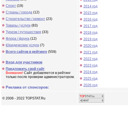
Спорт
(19)
2014 год
Страны / города
(12)
2015 год
Строительство / ремонт
(23)
2016 год
Товары / услуги
(83)
2017 год
Туризм / путешествия
(33)
2018 год
Флора / фауна
(12)
2019 год
Юридические услуги
(7)
2020 год
Всего сайтов в рейтинге
(559)
2021 год
2022 год
Вход для участников
2023 год
Предложить свой сайт
2024 год
Внимание!
Сайт добавляется в рейтинг
только после проверки администратором.
2025 год
2026 год
Реклама от спонсоров:
© 2006 - 2022 TOPSTAT.Ru