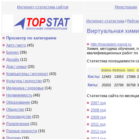
Интернет-статистика сайтов
Регистрация
Интернет-статистика
/
Рейти
Виртуальная хими
Просмотр по категориям
http://maratakm.narod.ru
Авто / мото
(45)
Химия, методика обучения, п
Бизнес
(39)
квалификационных работ по 
Дизайн
(12)
Статистика посещаемости с
Дом / семья
(20)
январь
февраль
март
а
Компьютеры / интернет
(43)
Хосты
:
12483
13053
17089
2
Культура / искусство
(27)
Хиты
:
20202
22799
30758
3
Медицина / здоровье
(14)
Недвижимость
(46)
Статистика сайта по месяцам
Образование
(26)
2007 год
Общество
(11)
2008 год
Производство
(22)
2009 год
Развлечения
(31)
2011 год
Разные разности
(16)
2012 год
Реклама
(18)
2013 год