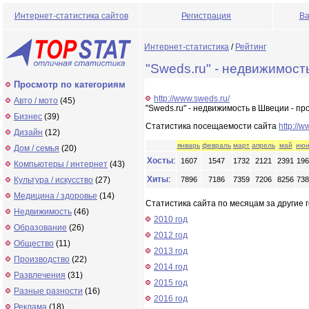
Интернет-статистика сайтов
Регистрация
Ва
Интернет-статистика
/
Рейтинг
"Sweds.ru" - недвижимост
Просмотр по категориям
http://www.sweds.ru/
Авто / мото
(45)
"Sweds.ru" - недвижимость в Швеции - п
Бизнес
(39)
Статистика посещаемости сайта
http://w
Дизайн
(12)
январь
февраль
март
апрель
май
июн
Дом / семья
(20)
Хосты
:
1607
1547
1732
2121
2391
196
Компьютеры / интернет
(43)
Хиты
:
Культура / искусство
(27)
7896
7186
7359
7206
8256
738
Медицина / здоровье
(14)
Статистика сайта по месяцам за другие г
Недвижимость
(46)
2010 год
Образование
(26)
2012 год
Общество
(11)
2013 год
Производство
(22)
2014 год
Развлечения
(31)
2015 год
Разные разности
(16)
2016 год
Реклама
(18)