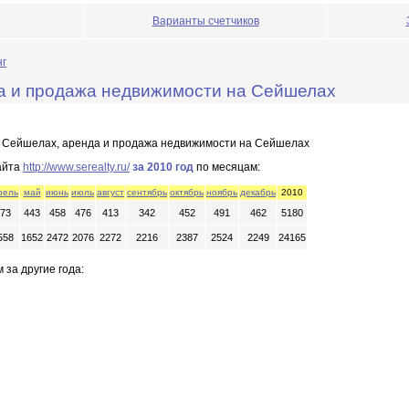
Варианты счетчиков
нг
нда и продажа недвижимости на Сейшелах
на Сейшелах, аренда и продажа недвижимости на Сейшелах
айта
http://www.serealty.ru/
за 2010 год
по месяцам:
рель
май
июнь
июль
август
сентябрь
октябрь
ноябрь
декабрь
2010
73
443
458
476
413
342
452
491
462
5180
558
1652
2472
2076
2272
2216
2387
2524
2249
24165
 за другие года: