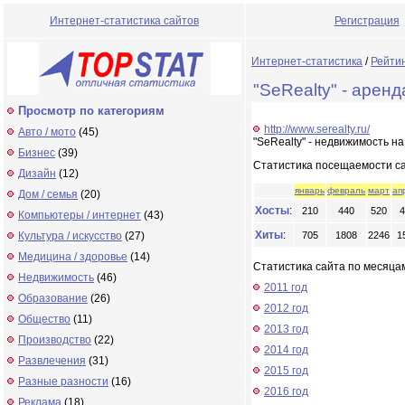
Интернет-статистика сайтов
Регистрация
Интернет-статистика
/
Рейти
"SeRealty" - аре
Просмотр по категориям
http://www.serealty.ru/
Авто / мото
(45)
"SeRealty" - недвижимость 
Бизнес
(39)
Статистика посещаемости с
Дизайн
(12)
январь
февраль
март
ап
Дом / семья
(20)
Хосты
:
210
440
520
4
Компьютеры / интернет
(43)
Хиты
:
Культура / искусство
(27)
705
1808
2246
1
Медицина / здоровье
(14)
Статистика сайта по месяцам
Недвижимость
(46)
2011 год
Образование
(26)
2012 год
Общество
(11)
2013 год
Производство
(22)
2014 год
Развлечения
(31)
2015 год
Разные разности
(16)
2016 год
Реклама
(18)