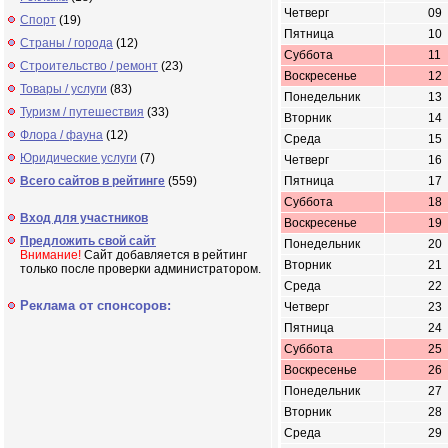
Четверг
09
Спорт
(19)
Пятница
10
Страны / города
(12)
Суббота
11
Строительство / ремонт
(23)
Воскресенье
12
Товары / услуги
(83)
Понедельник
13
Туризм / путешествия
(33)
Вторник
14
Флора / фауна
(12)
Среда
15
Юридические услуги
(7)
Четверг
16
Всего сайтов в рейтинге
(559)
Пятница
17
Суббота
18
Вход для участников
Воскресенье
19
Предложить свой сайт
Понедельник
20
Внимание!
Сайт добавляется в рейтинг
Вторник
21
только после проверки администратором.
Среда
22
Реклама от спонсоров:
Четверг
23
Пятница
24
Суббота
25
Воскресенье
26
Понедельник
27
Вторник
28
Среда
29