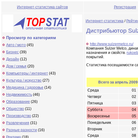
Интернет-статистика сайтов
Регистрация
Интернет-статистика
/
Рейти
Дистрибьютор Sulz
Просмотр по категориям
http://www.sulzermetco.ru/
Авто / мото
(45)
Компания Sulzer Metco, дин
Бизнес
(39)
назначения и свойств.
rukoeb
покрытий.
Дизайн
(12)
Статистика посещаемости с
Дом / семья
(20)
Компьютеры / интернет
(43)
Культура / искусство
(27)
Всего за апрель 2009
Медицина / здоровье
(14)
Среда
01
Недвижимость
(46)
Четверг
02
Образование
(26)
Пятница
03
Общество
(11)
Суббота
04
Производство
(22)
Воскресенье
05
Понедельник
06
Развлечения
(31)
Вторник
07
Разные разности
(16)
Среда
08
Реклама
(18)