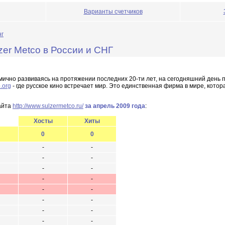
Варианты счетчиков
нг
er Metco в России и СНГ
амично развиваясь на протяжении последних 20-ти лет, на сегодняшний день
.org
- где русское кино встречает мир. Это единственная фирма в мире, кот
айта
http://www.sulzermetco.ru/
за апрель 2009 года
:
Хосты
Хиты
0
0
-
-
-
-
-
-
-
-
-
-
-
-
-
-
-
-