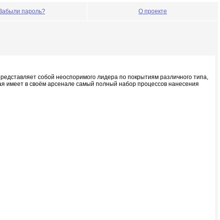
Забыли пароль?
О проекте
 представляет собой неоспоримого лидера по покрытиям различного типа,
орая имеет в своём арсенале самый полный набор процессов нанесения