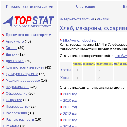
Интернет-статистика сайтов
Регистрация
Ва
Интернет-статистика
/
Рейтинг
Хлеб, макароны, сухарики
Просмотр по категориям
http://www.hlebgul.ru/
Авто / мото
(45)
Кондитерская группа МИРТ и Хлебозавод
Бизнес
(39)
макаронной продукции высшего качества
Дизайн
(12)
Статистика посещаемости сайта
http://w
Дом / семья
(20)
январь
февраль
март
апрель
май
июн
Компьютеры / интернет
(43)
Хосты
:
1
-
2
-
-
-
Культура / искусство
(27)
Хиты
:
1
-
2
-
-
-
Медицина / здоровье
(14)
Недвижимость
(46)
Статистика сайта по месяцам за другие г
Образование
(26)
2009 год
Общество
(11)
2010 год
Производство
(22)
2011 год
Развлечения
(31)
2012 год
Разные разности
(16)
2013 год
Реклама
(18)
2014 год