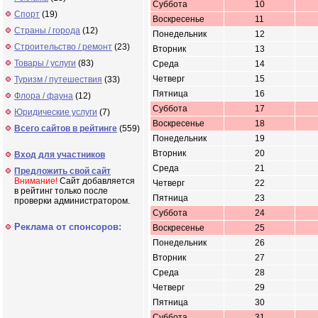
Суббота
10
Спорт
(19)
Воскресенье
11
Страны / города
(12)
Понедельник
12
Строительство / ремонт
(23)
Вторник
13
Товары / услуги
(83)
Среда
14
Четверг
15
Туризм / путешествия
(33)
Пятница
16
Флора / фауна
(12)
Суббота
17
Юридические услуги
(7)
Воскресенье
18
Всего сайтов в рейтинге
(559)
Понедельник
19
Вторник
20
Вход для участников
Среда
21
Предложить свой сайт
Внимание!
Сайт добавляется
Четверг
22
в рейтинг только после
Пятница
23
проверки администратором.
Суббота
24
Реклама от спонсоров:
Воскресенье
25
Понедельник
26
Вторник
27
Среда
28
Четверг
29
Пятница
30
Суббота
31