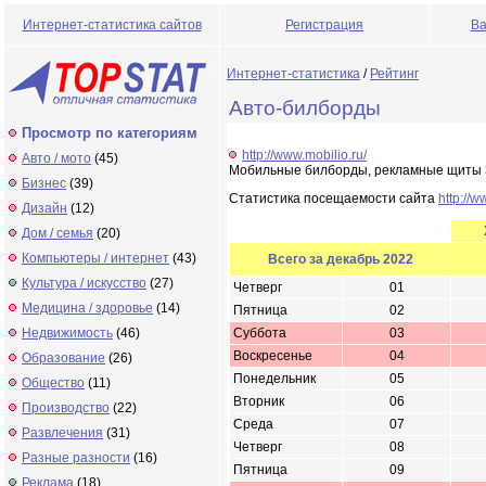
Интернет-статистика сайтов
Регистрация
Ва
Интернет-статистика
/
Рейтинг
Авто-билборды
Просмотр по категориям
http://www.mobilio.ru/
Авто / мото
(45)
Мобильные билборды, рекламные щиты 3
Бизнес
(39)
Статистика посещаемости сайта
http://w
Дизайн
(12)
Дом / семья
(20)
Компьютеры / интернет
(43)
Всего за декабрь 2022
Культура / искусство
(27)
Четверг
01
Медицина / здоровье
(14)
Пятница
02
Недвижимость
(46)
Суббота
03
Воскресенье
04
Образование
(26)
Понедельник
05
Общество
(11)
Вторник
06
Производство
(22)
Среда
07
Развлечения
(31)
Четверг
08
Разные разности
(16)
Пятница
09
Реклама
(18)