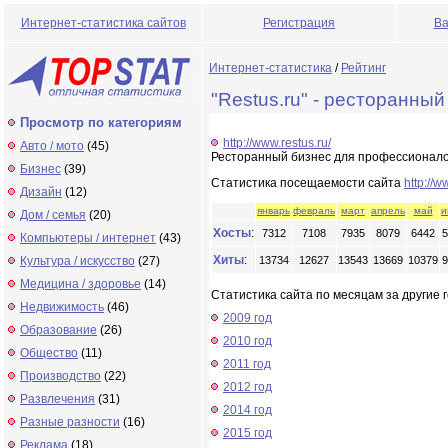
Интернет-статистика сайтов
Регистрация
Ва
Интернет-статистика
/
Рейтинг
"Restus.ru" - ресторанный
Просмотр по категориям
http://www.restus.ru/
Авто / мото
(45)
Ресторанный бизнес для профессионалов
Бизнес
(39)
Статистика посещаемости сайта
http://w
Дизайн
(12)
январь
февраль
март
апрель
май
и
Дом / семья
(20)
Хосты
:
7312
7108
7935
8079
6442
5
Компьютеры / интернет
(43)
Хиты
:
Культура / искусство
(27)
13734
12627
13543
13669
10379
9
Медицина / здоровье
(14)
Статистика сайта по месяцам за другие г
Недвижимость
(46)
2009 год
Образование
(26)
2010 год
Общество
(11)
2011 год
Производство
(22)
2012 год
Развлечения
(31)
2014 год
Разные разности
(16)
2015 год
Реклама
(18)