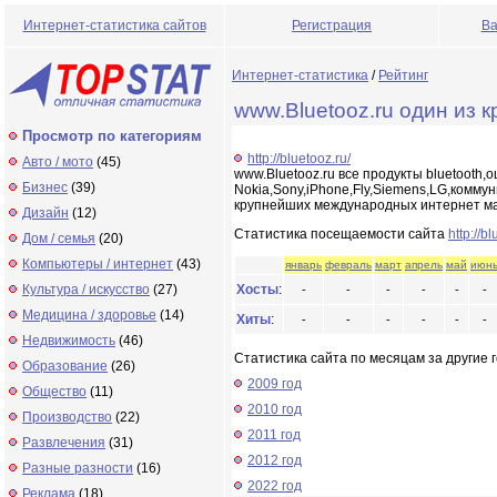
Интернет-статистика сайтов
Регистрация
Ва
Интернет-статистика
/
Рейтинг
www.Bluetooz.ru один из
Просмотр по категориям
http://bluetooz.ru/
Авто / мото
(45)
www.Bluetooz.ru все продукты bluetoot
Бизнес
(39)
Nokia,Sony,iPhone,Fly,Siemens,LG,комму
крупнейших международных интернет ма
Дизайн
(12)
Статистика посещаемости сайта
http://b
Дом / семья
(20)
Компьютеры / интернет
(43)
январь
февраль
март
апрель
май
июн
Культура / искусство
(27)
Хосты
:
-
-
-
-
-
-
Медицина / здоровье
(14)
Хиты
:
-
-
-
-
-
-
Недвижимость
(46)
Статистика сайта по месяцам за другие г
Образование
(26)
2009 год
Общество
(11)
2010 год
Производство
(22)
2011 год
Развлечения
(31)
2012 год
Разные разности
(16)
2022 год
Реклама
(18)