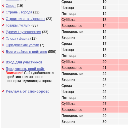
Среда
10
Спорт
(19)
Четверг
11
Страны / города
(12)
Пятница
12
Строительство / ремонт
(23)
Суббота
13
Товары / услуги
(83)
Воскресенье
14
Понедельник
15
Туризм / путешествия
(33)
Вторник
16
Флора / фауна
(12)
Среда
17
Юридические услуги
(7)
Четверг
18
Всего сайтов в рейтинге
(559)
Пятница
19
Суббота
20
Вход для участников
Воскресенье
21
Предложить свой сайт
Внимание!
Сайт добавляется
Понедельник
22
в рейтинг только после
Вторник
23
проверки администратором.
Среда
24
Реклама от спонсоров:
Четверг
25
Пятница
26
Суббота
27
Воскресенье
28
Понедельник
29
Вторник
30