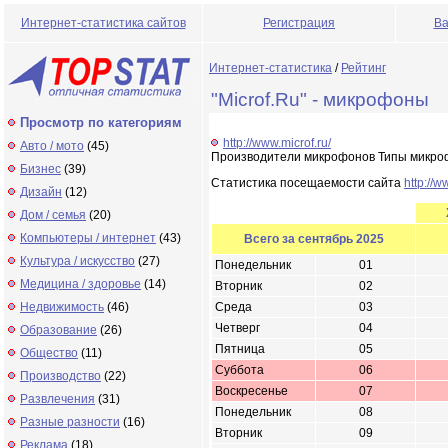
Интернет-статистика сайтов
Регистрация
Ва
Интернет-статистика
/
Рейтинг
"Microf.Ru" - микрофоны
Просмотр по категориям
http://www.microf.ru/
Авто / мото
(45)
Производители микрофонов Типы микро
Бизнес
(39)
Статистика посещаемости сайта
http://w
Дизайн
(12)
Дом / семья
(20)
Компьютеры / интернет
(43)
Всего за сентябрь 2025
Культура / искусство
(27)
Понедельник
01
Медицина / здоровье
(14)
Вторник
02
Недвижимость
(46)
Среда
03
Четверг
04
Образование
(26)
Пятница
05
Общество
(11)
Суббота
06
Производство
(22)
Воскресенье
07
Развлечения
(31)
Понедельник
08
Разные разности
(16)
Вторник
09
Реклама
(18)