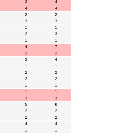
3
4
4
4
2
2
3
3
1
1
2
3
1
1
4
7
2
2
3
4
1
1
2
2
2
2
1
1
1
1
3
3
5
6
2
2
2
2
4
4
1
1