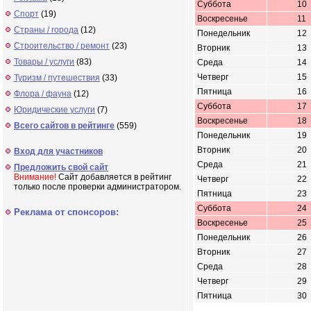
Суббота
10
Спорт
(19)
Воскресенье
11
Страны / города
(12)
Понедельник
12
Строительство / ремонт
(23)
Вторник
13
Товары / услуги
(83)
Среда
14
Четверг
15
Туризм / путешествия
(33)
Пятница
16
Флора / фауна
(12)
Суббота
17
Юридические услуги
(7)
Воскресенье
18
Всего сайтов в рейтинге
(559)
Понедельник
19
Вторник
20
Вход для участников
Среда
21
Предложить свой сайт
Внимание!
Сайт добавляется в рейтинг
Четверг
22
только после проверки администратором.
Пятница
23
Суббота
24
Реклама от спонсоров:
Воскресенье
25
Понедельник
26
Вторник
27
Среда
28
Четверг
29
Пятница
30