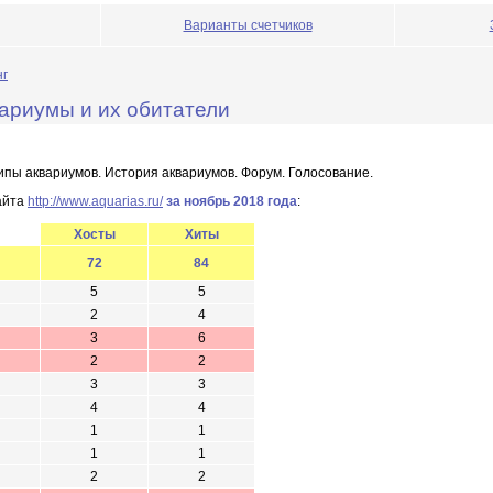
Варианты счетчиков
нг
квариумы и их обитатели
ипы аквариумов. История аквариумов. Форум. Голосование.
айта
http://www.aquarias.ru/
за ноябрь 2018 года
:
Хосты
Хиты
72
84
5
5
2
4
3
6
2
2
3
3
4
4
1
1
1
1
2
2