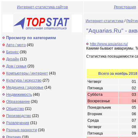
Интернет-статистика сайтов
Регистрация
Интернет-статистика
/
Рейти
"Aquarias.Ru" - а
Просмотр по категориям
http://www.aquarias.ru/
Авто / мото
(45)
Какими бывают аквариумы. Т
Бизнес
(39)
Статистика посещаемости с
Дизайн
(12)
Дом / семья
(20)
Компьютеры / интернет
(43)
Всего за ноябрь 2018
Культура / искусство
(27)
Четверг
01
Медицина / здоровье
(14)
Пятница
02
Недвижимость
(46)
Суббота
03
Воскресенье
04
Образование
(26)
Понедельник
05
Общество
(11)
Вторник
06
Производство
(22)
Среда
07
Развлечения
(31)
Четверг
08
Разные разности
(16)
Пятница
09
Реклама
(18)