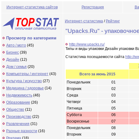
Интернет-статистика сайтов
Регистрация
Ва
Интернет-статистика
/
Рейтинг
"Upacks.Ru" - упаковочно
Просмотр по категориям
http://www.upacks.ru/
Авто / мото
(45)
Типы и виды упаковки Дизайн упаковки В
Бизнес
(39)
Статистика посещаемости сайта
http://w
Дизайн
(12)
Дом / семья
(20)
Компьютеры / интернет
(43)
Всего за июнь 2015
Культура / искусство
(27)
Понедельник
01
Медицина / здоровье
(14)
Вторник
02
Недвижимость
(46)
Среда
03
Четверг
04
Образование
(26)
Пятница
05
Общество
(11)
Суббота
06
Производство
(22)
Воскресенье
07
Развлечения
(31)
Понедельник
08
Разные разности
(16)
Вторник
09
Реклама
(18)