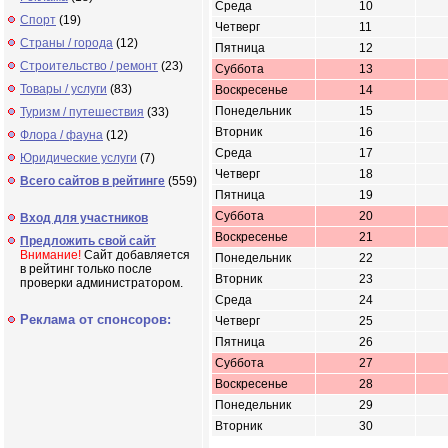
Среда
10
Спорт
(19)
Четверг
11
Страны / города
(12)
Пятница
12
Строительство / ремонт
(23)
Суббота
13
Товары / услуги
(83)
Воскресенье
14
Понедельник
15
Туризм / путешествия
(33)
Вторник
16
Флора / фауна
(12)
Среда
17
Юридические услуги
(7)
Четверг
18
Всего сайтов в рейтинге
(559)
Пятница
19
Суббота
20
Вход для участников
Воскресенье
21
Предложить свой сайт
Внимание!
Сайт добавляется
Понедельник
22
в рейтинг только после
Вторник
23
проверки администратором.
Среда
24
Реклама от спонсоров:
Четверг
25
Пятница
26
Суббота
27
Воскресенье
28
Понедельник
29
Вторник
30