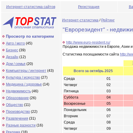
Интернет-статистика сайтов
Регистрация
Ва
Интернет-статистика
/
Рейтинг
"Еврорезидент" - недвиж
Просмотр по категориям
http://www.euro-resident.ru/
Авто / мото
(45)
Продажа недвижимости в Европе, Азии и
Бизнес
(39)
Статистика посещаемости сайта
http://w
Дизайн
(12)
Дом / семья
(20)
Компьютеры / интернет
(43)
Всего за октябрь 2025
Культура / искусство
(27)
Среда
01
Медицина / здоровье
(14)
Четверг
02
Недвижимость
(46)
Пятница
03
Суббота
04
Образование
(26)
Воскресенье
05
Общество
(11)
Понедельник
06
Производство
(22)
Вторник
07
Развлечения
(31)
Среда
08
Разные разности
(16)
Четверг
09
Реклама
(18)