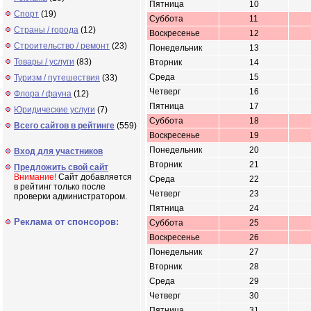
Пятница
10
Спорт
(19)
Суббота
11
Страны / города
(12)
Воскресенье
12
Строительство / ремонт
(23)
Понедельник
13
Товары / услуги
(83)
Вторник
14
Среда
15
Туризм / путешествия
(33)
Четверг
16
Флора / фауна
(12)
Пятница
17
Юридические услуги
(7)
Суббота
18
Всего сайтов в рейтинге
(559)
Воскресенье
19
Понедельник
20
Вход для участников
Вторник
21
Предложить свой сайт
Внимание!
Сайт добавляется
Среда
22
в рейтинг только после
Четверг
23
проверки администратором.
Пятница
24
Реклама от спонсоров:
Суббота
25
Воскресенье
26
Понедельник
27
Вторник
28
Среда
29
Четверг
30
Пятница
31