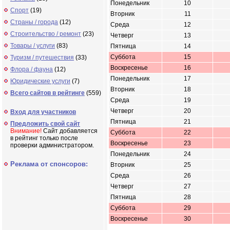
Понедельник
10
Спорт
(19)
Вторник
11
Страны / города
(12)
Среда
12
Строительство / ремонт
(23)
Четверг
13
Товары / услуги
(83)
Пятница
14
Суббота
15
Туризм / путешествия
(33)
Воскресенье
16
Флора / фауна
(12)
Понедельник
17
Юридические услуги
(7)
Вторник
18
Всего сайтов в рейтинге
(559)
Среда
19
Четверг
20
Вход для участников
Пятница
21
Предложить свой сайт
Внимание!
Сайт добавляется
Суббота
22
в рейтинг только после
Воскресенье
23
проверки администратором.
Понедельник
24
Реклама от спонсоров:
Вторник
25
Среда
26
Четверг
27
Пятница
28
Суббота
29
Воскресенье
30