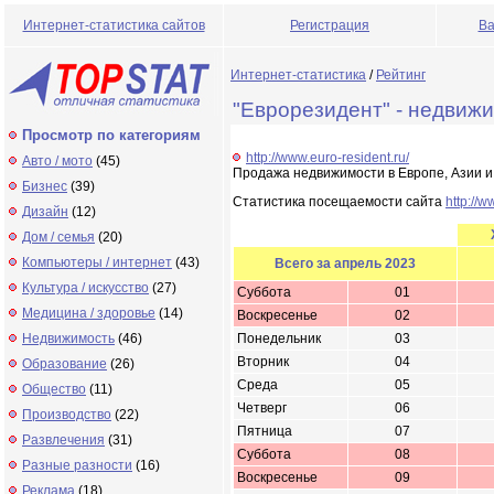
Интернет-статистика сайтов
Регистрация
Ва
Интернет-статистика
/
Рейтинг
"Еврорезидент" - недвиж
Просмотр по категориям
http://www.euro-resident.ru/
Авто / мото
(45)
Продажа недвижимости в Европе, Азии и
Бизнес
(39)
Статистика посещаемости сайта
http://w
Дизайн
(12)
Дом / семья
(20)
Компьютеры / интернет
(43)
Всего за апрель 2023
Культура / искусство
(27)
Суббота
01
Медицина / здоровье
(14)
Воскресенье
02
Недвижимость
(46)
Понедельник
03
Вторник
04
Образование
(26)
Среда
05
Общество
(11)
Четверг
06
Производство
(22)
Пятница
07
Развлечения
(31)
Суббота
08
Разные разности
(16)
Воскресенье
09
Реклама
(18)